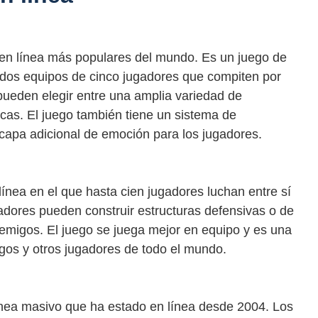
en línea más populares del mundo. Es un juego de
a dos equipos de cinco jugadores que compiten por
pueden elegir entre una amplia variedad de
cas. El juego también tiene un sistema de
 capa adicional de emoción para los jugadores.
línea en el que hasta cien jugadores luchan entre sí
gadores pueden construir estructuras defensivas o de
emigos. El juego se juega mejor en equipo y es una
os y otros jugadores de todo el mundo.
línea masivo que ha estado en línea desde 2004. Los