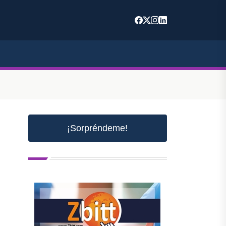
¡Sorpréndeme!