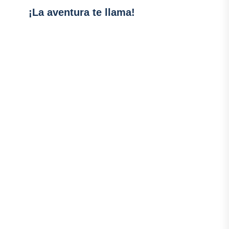
¡La aventura te llama!