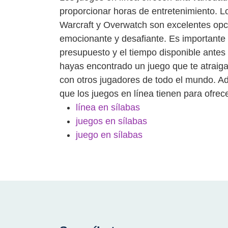
proporcionar horas de entretenimiento. L
Warcraft y Overwatch son excelentes opc
emocionante y desafiante. Es importante 
presupuesto y el tiempo disponible antes 
hayas encontrado un juego que te atraiga
con otros jugadores de todo el mundo. A
que los juegos en línea tienen para ofrece
línea en sílabas
juegos en sílabas
juego en sílabas