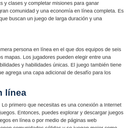
as y clases y completar misiones para ganar
a gran comunidad y una economía en línea completa. Es
 que buscan un juego de larga duración y una
imera persona en línea en el que dos equipos de seis
os mapas. Los jugadores pueden elegir entre una
ilidades y habilidades únicas. El juego también tiene
que agrega una capa adicional de desafío para los
 línea
e. Lo primero que necesitas es una conexión a Internet
juegos. Entonces, puedes explorar y descargar juegos
uegos en línea o por medio de páginas web