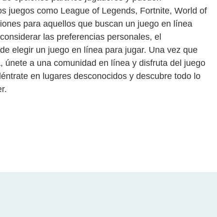
os juegos como League of Legends, Fortnite, World of
iones para aquellos que buscan un juego en línea
considerar las preferencias personales, el
de elegir un juego en línea para jugar. Una vez que
, únete a una comunidad en línea y disfruta del juego
déntrate en lugares desconocidos y descubre todo lo
r.