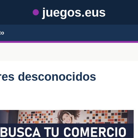
juegos.eus
to
ares desconocidos