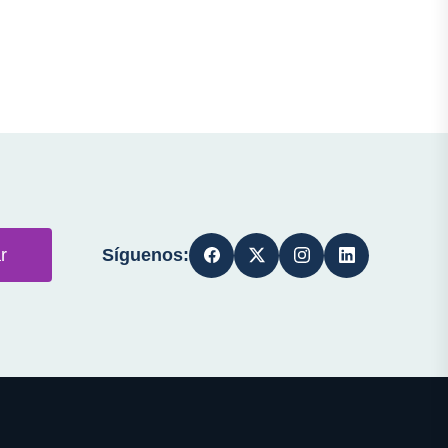
Síguenos:
r