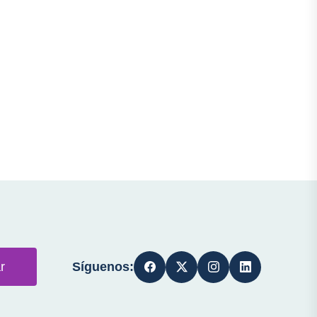
Síguenos:
r